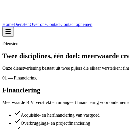
Home
Diensten
Over ons
Contact
Contact opnemen
Diensten
Twee disciplines, één doel: meerwaarde cr
Onze dienstverlening bestaat uit twee pijlers die elkaar versterken: f
01 — Financiering
Financiering
Meerwaarde B.V. verstrekt en arrangeert financiering voor ondernemer
Acquisitie- en herfinanciering van vastgoed
Overbruggings- en projectfinanciering